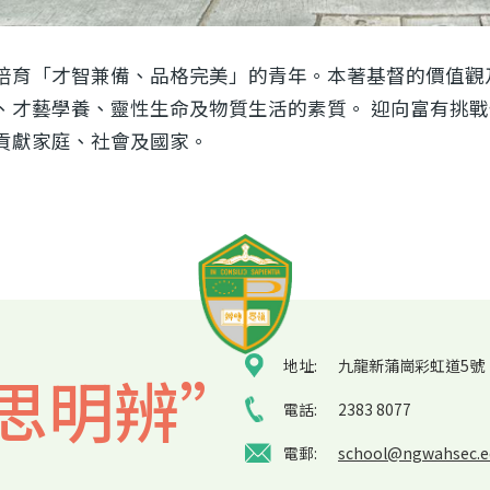
培育「才智兼備、品格完美」的青年。本著基督的價值觀
、才藝學養、靈性生命及物質生活的素質。 迎向富有挑
貢獻家庭、社會及國家。
地址:
九龍新蒲崗彩虹道5號
思明辨”
電話:
2383 8077
電郵:
school@ngwahsec.e