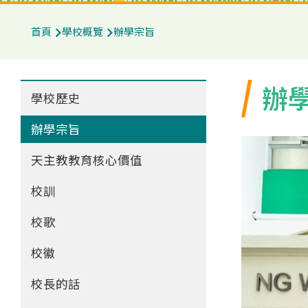
導
首頁
學校概覽
辦學宗旨
航
連
Main
辦
結
學校歷史
navigation
辦學宗旨
天主教教育核心價值
校訓
校歌
校徽
校長的話