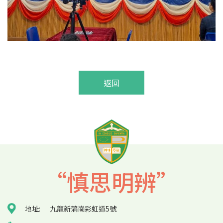
返回
“慎思明辨”
地址:
九龍新蒲崗彩虹道5號