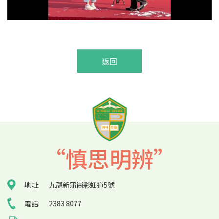
返回
“慎思明辨”
地址:
九龍新蒲崗彩虹道5號
電話:
2383 8077