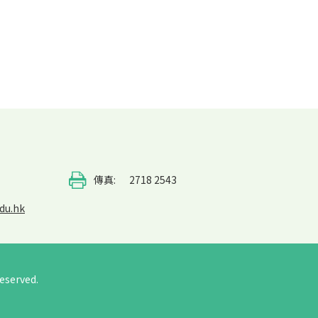
傳真:
2718 2543
du.hk
eserved.