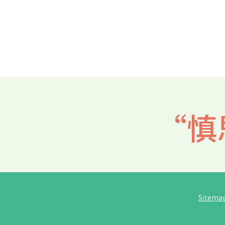
“慎
Sitema