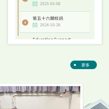
月3日截止發售，各位校友、家長請
2025-05-08
4B acted 
把握最後機會共襄盛舉！
第五十六期校訊
2024-10-26
Education Support
Provided for Non-Chinese
Speaking (NCS) Student(s)
School Support Summary
for the 2022/23 School
更多
Year
2024-01-19
2022/23學年學校為非華語
學生提供的教育支援摘要
2024-01-19