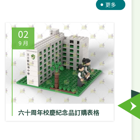
更多
02
9 月
9
六⼗周年校慶紀念品訂購表格