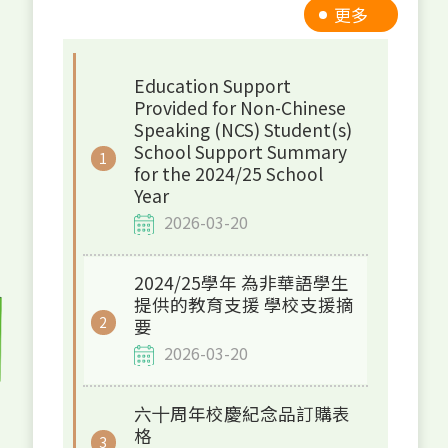
更多
Education Support
08
01
Provided for Non-Chinese
Speaking (NCS) Student(s)
5 月
 月
School Support Summary
for the 2024/25 School
Year
2026-03-20
2024/25學年 為非華語學生
提供的教育支援 學校支援摘
要
60周年晚宴門票10月3日截止發
2026-03-20
S4 Engl
售
Joint E
本校60周年校慶晚宴將於10月25日
六⼗周年校慶紀念品訂購表
On 3rd of
（六）隆重舉行，門票將於2025年10
格
Ambassado