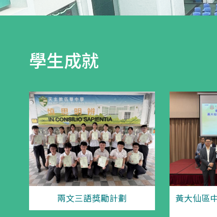
學生成就
兩文三語獎勵計劃
黃大仙區